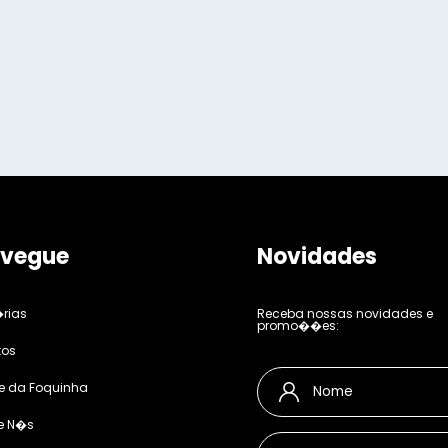
vegue
Novidades
rias
Receba nossas novidades e
promo��es:
tos
e da Foquinha
e N�s