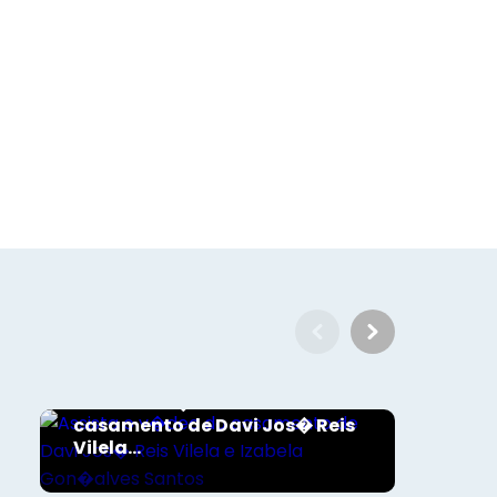
Voltar
Exclusivos em vídeo
Assista o v�deo do
casamento de Davi Jos� Reis
Vilela...