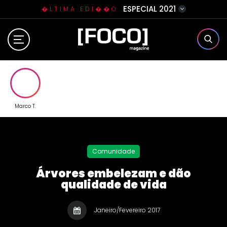
ESPECIAL 2021
�LTIMA EDI��O
Home
Sobre N�s
Eventos
Marco T.
Clube da Foquinha
Comunidade
Contato
Árvores embelezam e dão
qualidade de vida
Janeiro/Fevereiro 2017