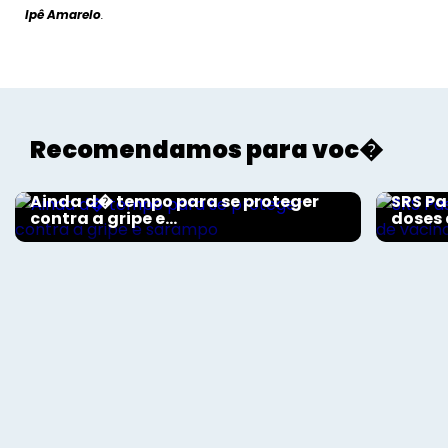
Ipê Amarelo
.
Recomendamos para voc�
Comunidade
Comun
Ainda d� tempo para se proteger
SRS Pa
contra a gripe e...
doses 