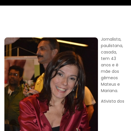
Jornalista,
paulistana,
casada,
tem 43
anos e é
mãe dos
gêmeos
Mateus e
Mariana.
Ativista dos