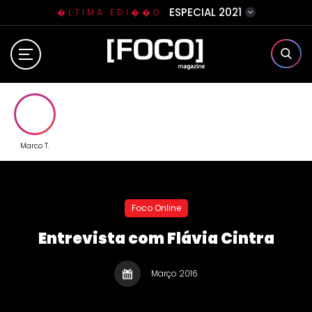
ESPECIAL 2021
�LTIMA EDI��O
Home
Sobre N�s
Eventos
Marco T.
Clube da Foquinha
Foco Online
Contato
Entrevista com Flávia Cintra
Março 2016