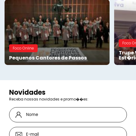
Foco On
Foco Online
Trupe 
Pequenos Cantores de Passos
Est�ri
Novidades
Receba nossas novidades e promo��es: